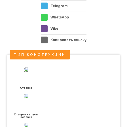
Telegram
WhatsApp
Viber
Копировать ссылку
ТИП КОНСТРУКЦИИ
Створка
Створка + глухая
вставка