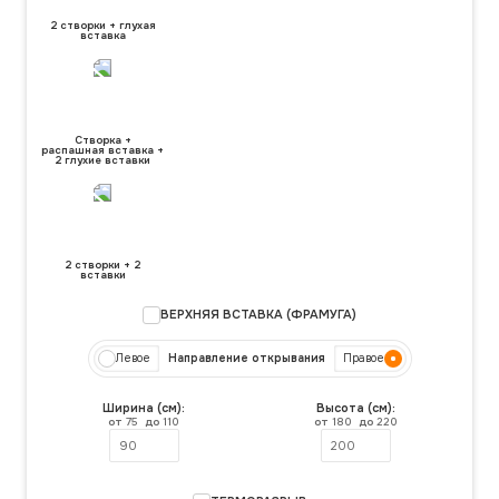
2 створки + глухая
вставка
Створка +
распашная вставка +
2 глухие вставки
2 створки + 2
вставки
ВЕРХНЯЯ ВСТАВКА (ФРАМУГА)
Левое
Направление открывания
Правое
Ширина (см):
Высота (см):
от
75
до
110
от
180
до
220