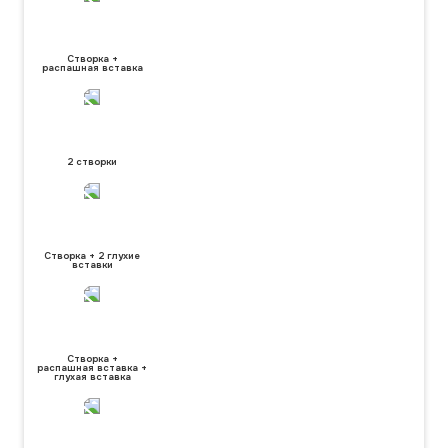
Створка +
распашная вставка
2 створки
Створка + 2 глухие
вставки
Створка +
распашная вставка +
глухая вставка