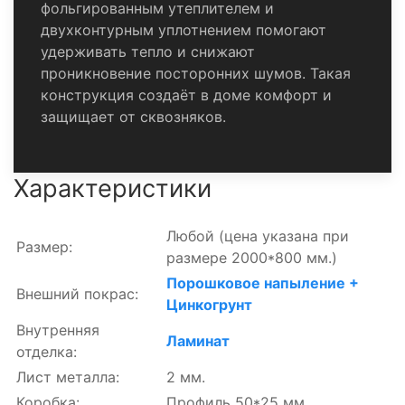
фольгированным утеплителем и
двухконтурным уплотнением помогают
удерживать тепло и снижают
проникновение посторонних шумов. Такая
конструкция создаёт в доме комфорт и
защищает от сквозняков.
Характеристики
Любой
(цена указана при
Размер:
размере 2000*800 мм.)
Порошковое напыление +
Внешний покрас:
Цинкогрунт
Внутренняя
Ламинат
отделка:
Лист металла:
2 мм.
Коробка:
Профиль 50*25 мм.