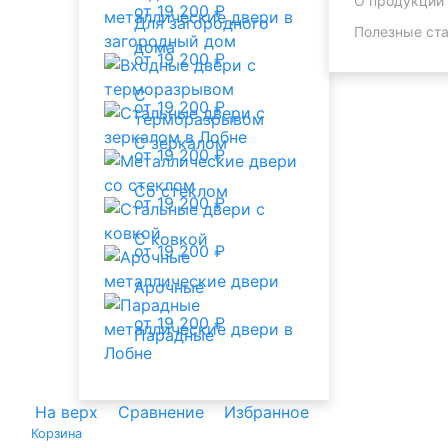
О продукции
от 19 200 ₽
Для загородного
Полезные ста
дома
от 19 200 ₽
С
от 19 200 ₽
терморазрывом
С зеркалом
от 19 200 ₽
Со стеклом
от 19 200 ₽
С ковкой
от 19 200 ₽
Арочные
от 19 200 ₽
Парадные
На верх
Сравнение
Избранное
Корзина