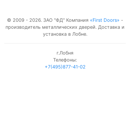
first-
С зеркалом
doors.ru@yandex.ru
© 2009 - 2026. ЗАО "ФД" Компания
«First Doors»
-
производитель металлических дверей. Доставка и
установка в Лобне.
г.Лобня
Телефоны:
+7(495)877-41-02
согласие на обработку персональных данных
Проверка:
=