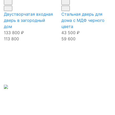
Двустворчатая входная
Стальная дверь для
дверь в загородный
дома с МДФ черного
дом
цвета
133 800
₽
43 500
₽
113 800
59 600
Наши телефоны:
Входные двери:
+7(495)877-41-02
В квартиру
Для
Наш адрес:
загородного
дома
г.Лобня,
С
терморазрывом
Наша почта:
Со стеклом