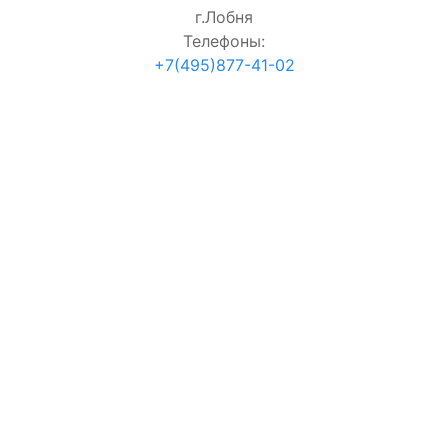
г.Лобня
Телефоны:
+7(495)877-41-02
согласие на обработку персональных данных
Проверка:
=