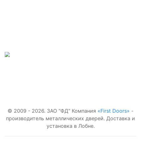
Наши телефоны:
Входные двери:
+7(495)877-41-02
В квартиру
Для
Наш адрес:
загородного
дома
г.Лобня,
С
терморазрывом
Наша почта:
Со стеклом
first-
С зеркалом
doors.ru@yandex.ru
© 2009 - 2026. ЗАО "ФД" Компания
«First Doors»
-
производитель металлических дверей. Доставка и
установка в Лобне.