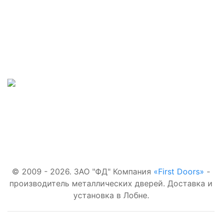
Наши телефоны:
Входные двери:
+7(495)877-41-02
В квартиру
Для
Наш адрес:
загородного
дома
г.Лобня,
С
терморазрывом
Наша почта:
Со стеклом
first-
С зеркалом
doors.ru@yandex.ru
© 2009 - 2026. ЗАО "ФД" Компания
«First Doors»
-
производитель металлических дверей. Доставка и
установка в Лобне.