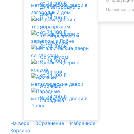
О продукции
от 74 100 ₽
Для загородного
Полезные ста
дома
от 74 100 ₽
С
от 74 100 ₽
терморазрывом
С зеркалом
от 74 100 ₽
Со стеклом
от 74 100 ₽
С ковкой
от 74 100 ₽
Арочные
от 74 100 ₽
Парадные
На верх
0
Сравнение
Избранное
Корзина