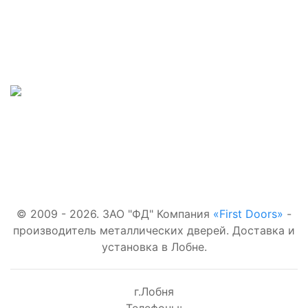
Наши телефоны:
Входные двери:
+7(495)877-41-02
В квартиру
Для
Наш адрес:
загородного
дома
г.Лобня,
С
терморазрывом
Наша почта:
Со стеклом
first-
С зеркалом
doors.ru@yandex.ru
© 2009 - 2026. ЗАО "ФД" Компания
«First Doors»
-
производитель металлических дверей. Доставка и
установка в Лобне.
г.Лобня