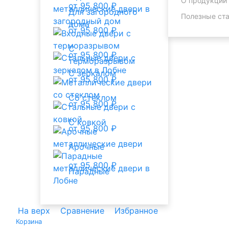
О продукции
от 95 800 ₽
Для загородного
Полезные ста
дома
от 95 800 ₽
С
от 95 800 ₽
терморазрывом
С зеркалом
от 95 800 ₽
Со стеклом
от 95 800 ₽
С ковкой
от 95 800 ₽
Арочные
от 95 800 ₽
Парадные
На верх
Сравнение
Избранное
Корзина