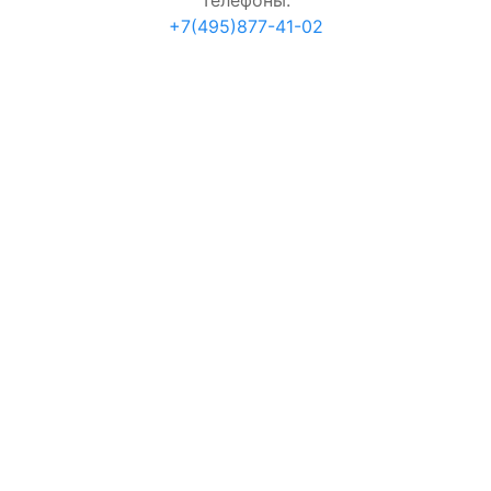
Телефоны:
+7(495)877-41-02
согласие на обработку персональных данных
Проверка:
=