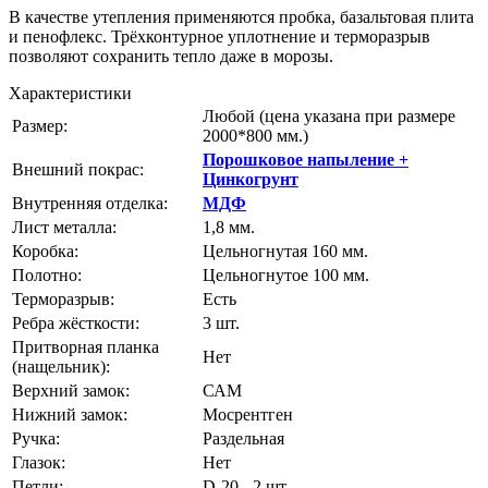
В качестве утепления применяются пробка, базальтовая плита
и пенофлекс. Трёхконтурное уплотнение и терморазрыв
позволяют сохранить тепло даже в морозы.
Характеристики
Любой
(цена указана при размере
Размер:
2000*800 мм.)
Порошковое напыление +
Внешний покрас:
Цинкогрунт
Внутренняя отделка:
МДФ
Лист металла:
1,8 мм.
Коробка:
Цельногнутая 160 мм.
Полотно:
Цельногнутое 100 мм.
Терморазрыв:
Есть
Ребра жёсткости:
3 шт.
Притворная планка
Нет
(нащельник):
Верхний замок:
САМ
Нижний замок:
Мосрентген
Ручка:
Раздельная
Глазок:
Нет
Петли:
D-20 - 2 шт.