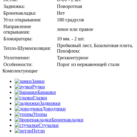
Задвижка:
Поворотная
Броненакладка:
Нет
Угол открывания:
180 градусов
Направление
левое или правое
открывания:
Блокираторы:
10 мм. - 2 шт.
Пробковый лист, Базальтовая плита,
Тепло-Шумоизоляция:
Пенофлекс
Уплотнение:
Трехконтурное
Особенности:
Порог из нержавеющей стали
Комплектующие
Замки
Ручки
Барашки
Глазки
Задвижки
Доводчики
Упоры
Броненакладки
Стучалки
Петли