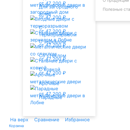
О продукции
от 47 200 ₽
Для загородного
Полезные ста
дома
от 47 200 ₽
С
от 47 200 ₽
терморазрывом
С зеркалом
от 47 200 ₽
Со стеклом
от 47 200 ₽
С ковкой
от 47 200 ₽
Арочные
от 47 200 ₽
Парадные
На верх
Сравнение
Избранное
Корзина