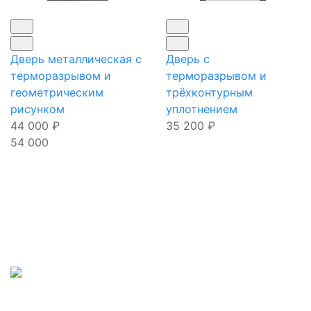
Дверь металлическая с
Дверь с
терморазрывом и
терморазрывом и
геометрическим
трёхконтурным
рисунком
уплотнением
44 000
₽
35 200
₽
54 000
Наши телефоны:
Входные двери:
+7(495)877-41-02
В квартиру
Для
Наш адрес:
загородного
дома
г.Лобня,
С