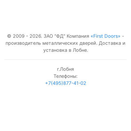
терморазрывом
Наша почта:
Со стеклом
first-
С зеркалом
doors.ru@yandex.ru
© 2009 - 2026. ЗАО "ФД" Компания
«First Doors»
-
производитель металлических дверей. Доставка и
установка в Лобне.
г.Лобня
Телефоны:
+7(495)877-41-02
согласие на обработку персональных данных
Проверка:
=