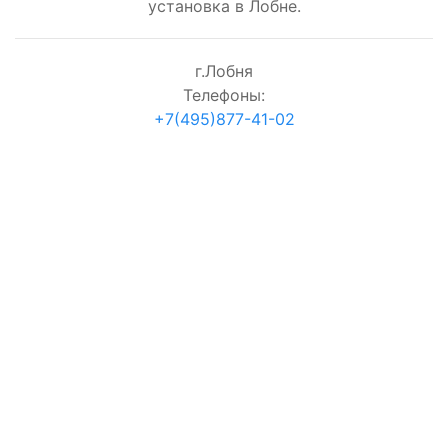
установка в Лобне.
г.Лобня
Телефоны:
+7(495)877-41-02
согласие на обработку персональных данных
Проверка:
=