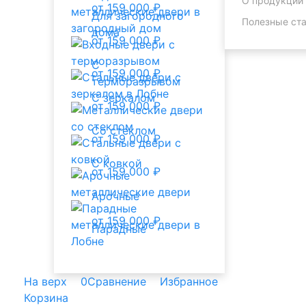
О продукции
от 159 000 ₽
Для загородного
Полезные ста
дома
от 159 000 ₽
С
от 159 000 ₽
терморазрывом
С зеркалом
от 159 000 ₽
Со стеклом
от 159 000 ₽
С ковкой
от 159 000 ₽
Арочные
от 159 000 ₽
Парадные
На верх
0
Сравнение
Избранное
Корзина