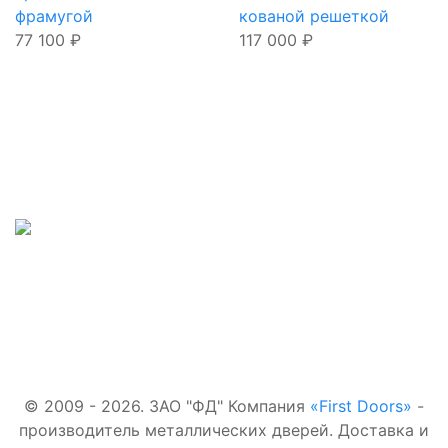
фрамугой
кованой решеткой
77 100
₽
117 000
₽
Наши телефоны:
Входные двери:
+7(495)877-41-02
В квартиру
Для
Наш адрес:
загородного
дома
г.Лобня,
С
терморазрывом
Наша почта:
Со стеклом
first-
С зеркалом
doors.ru@yandex.ru
© 2009 - 2026. ЗАО "ФД" Компания
«First Doors»
-
производитель металлических дверей. Доставка и