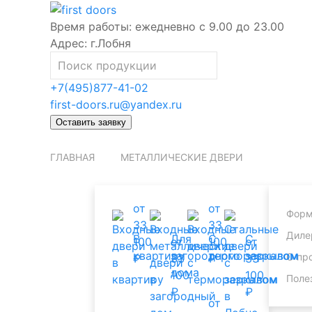
Время работы:
ежедневно с 9.00 до 23.00
Адрес:
г.Лобня
+7(495)877-41-02
first-doors.ru@yandex.ru
Оставить заявку
ГЛАВНАЯ
МЕТАЛЛИЧЕСКИЕ ДВЕРИ
от
от
Форм
33
33
Диле
В
Для
С
С
100
от
100
от
квартиру
загородного
терморазрывом
зеркалом
О пр
₽
33
₽
33
дома
100
100
Поле
₽
₽
от