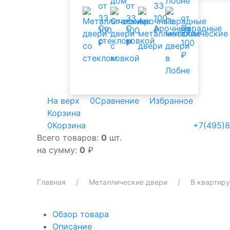
от
от
33
33
33
100
от
Со
С
Арочные
Парадные
100
100
₽
33
стеклом
ковкой
₽
₽
100
₽
На верх
0
Сравнение
Избранное
Корзина
0
Корзина
+7(495)8
Всего товаров:
0
шт.
на сумму:
0
₽
Главная
Металлические двери
В квартиру
Обзор товара
Описание