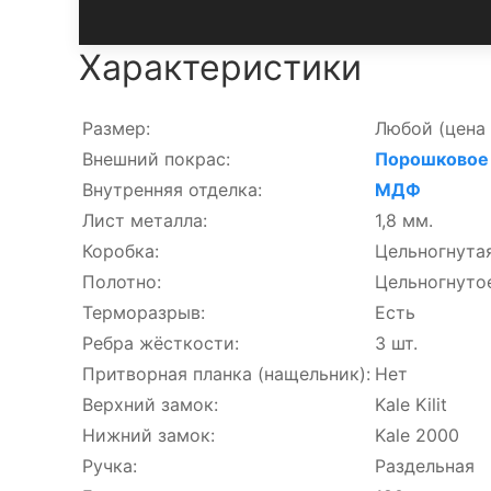
Характеристики
Размер:
Любой
(цена 
Внешний покрас:
Порошковое 
Внутренняя отделка:
МДФ
Лист металла:
1,8 мм.
Коробка:
Цельногнутая
Полотно:
Цельногнутое
Терморазрыв:
Есть
Ребра жёсткости:
3 шт.
Притворная планка (нащельник):
Нет
Верхний замок:
Kale Kilit
Нижний замок:
Kale 2000
Ручка:
Раздельная