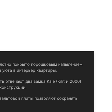
полотно покрыто порошковым напылением
и уюта в интерьер квартиры.
 отвечают два замка Kale (Kilit и 2000)
 конструкции.
азальтовой плиты позволяют сохранять