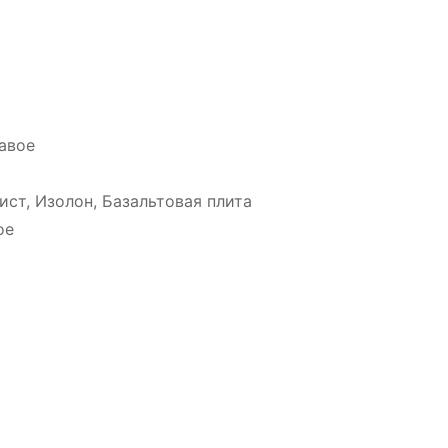
авое
ст, Изолон, Базальтовая плита
ое