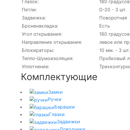
Глазок:
180 градусов
Петли:
D-20 - 3 шт.
Задвижка:
Поворотная
Броненакладка:
Есть
Угол открывания:
180 градусов
Направление открывания:
левое или пр
Блокираторы:
10 мм. - 3 шт.
Тепло-Шумоизоляция:
Пробковый ли
Уплотнение:
Трехконтурн
Комплектующие
Замки
Ручки
Барашки
Глазки
Задвижки
Доводчики