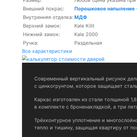
Размер:
Любой
(цена указана при
Внешний покрас:
Порошковое напыление 
Внутренняя отделка:
МДФ
Верхний замок:
Kale Kilit
Нижний замок:
Kale 2000
Ручка:
Раздельная
Все характеристики
Современный вертикальный рисунок дел
с цинкогрунтом, которое защищает сталь
Каркас изготовлен из стали толщиной 1,8
в комплекте с броненакладкой, а три пе
Трёхконтурное уплотнение и многослойно
тепло и тишину, защищая квартиру от по